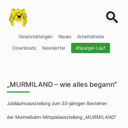
Zum Inhalt springen
Open sear
VVV Burgdorf
Veranstaltungen
Neues
Arbeitskreise
Downloads
Newsletter
#Spargel-Lauf
„MURMILAND – wie alles begann“
Jubiläumsausstellung zum 35-jährigen Bestehen
der Murmelbahn-Mitspielausstellung „MURMILAND“