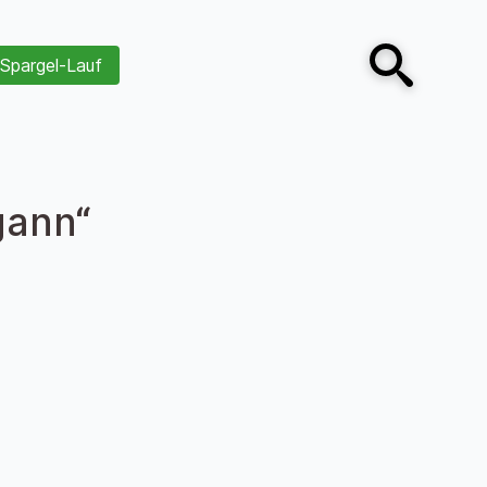
Spargel-Lauf
Open search
gann“