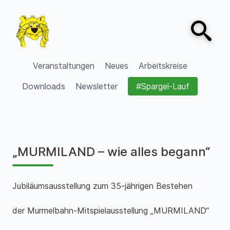
Zum Inhalt springen
Open sear
VVV Burgdorf
Veranstaltungen
Neues
Arbeitskreise
Downloads
Newsletter
#Spargel-Lauf
„MURMILAND – wie alles begann“
Jubiläumsausstellung zum 35-jährigen Bestehen
der Murmelbahn-Mitspielausstellung „MURMILAND“