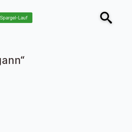
Spargel-Lauf
Open search
gann“