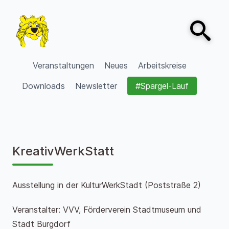
Zum Inhalt springen
Open sear
VVV Burgdorf
Veranstaltungen
Neues
Arbeitskreise
Downloads
Newsletter
#Spargel-Lauf
KreativWerkStatt
Ausstellung in der KulturWerkStadt (Poststraße 2)
Veranstalter: VVV, Förderverein Stadtmuseum und
Stadt Burgdorf