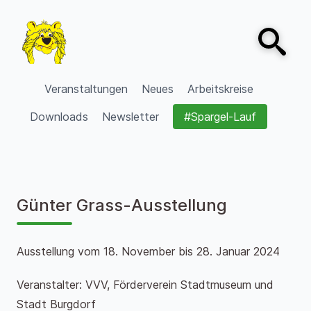
Zum Inhalt springen
Open sear
VVV Burgdorf
Veranstaltungen
Neues
Arbeitskreise
Downloads
Newsletter
#Spargel-Lauf
Günter Grass-Ausstellung
Ausstellung vom 18. November bis 28. Januar 2024
Veranstalter: VVV, Förderverein Stadtmuseum und
Stadt Burgdorf