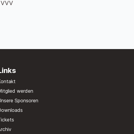
m VVV
Links
Kontakt
itglied werden
Unsere Sponsoren
Downloads
ickets
rchiv