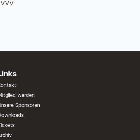
m VVV
Links
Kontakt
itglied werden
Unsere Sponsoren
Downloads
ickets
rchiv