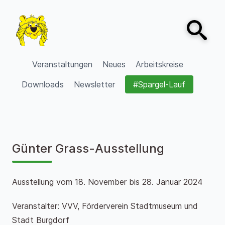
Zum Inhalt springen
Open sear
VVV Burgdorf
Veranstaltungen
Neues
Arbeitskreise
Downloads
Newsletter
#Spargel-Lauf
Günter Grass-Ausstellung
Ausstellung vom 18. November bis 28. Januar 2024
Veranstalter: VVV, Förderverein Stadtmuseum und
Stadt Burgdorf