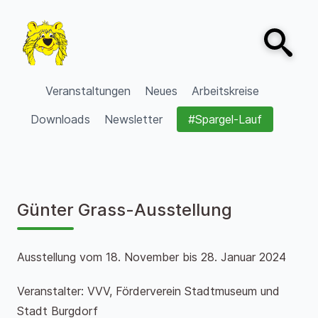
Zum Inhalt springen
Open sear
VVV Burgdorf
Veranstaltungen
Neues
Arbeitskreise
Downloads
Newsletter
#Spargel-Lauf
Günter Grass-Ausstellung
Ausstellung vom 18. November bis 28. Januar 2024
Veranstalter: VVV, Förderverein Stadtmuseum und
Stadt Burgdorf