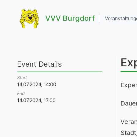
Zum Inhalt springen
VVV Burgdorf
Veranstaltung
VVV Burgdorf
Ex
Event Details
Start
14.07.2024, 14:00
Exper
End
14.07.2024, 17:00
Dauer
Veran
Stadt