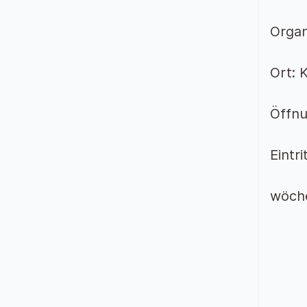
Organ
Ort: 
Öffnu
Eintri
wöch