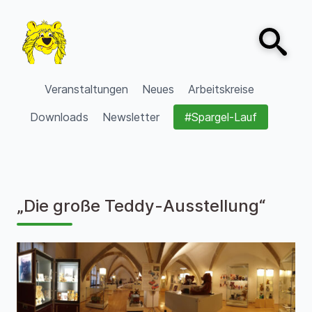
Zum Inhalt springen
Open sear
VVV Burgdorf
Veranstaltungen
Neues
Arbeitskreise
Downloads
Newsletter
#Spargel-Lauf
„Die große Teddy-Ausstellung“