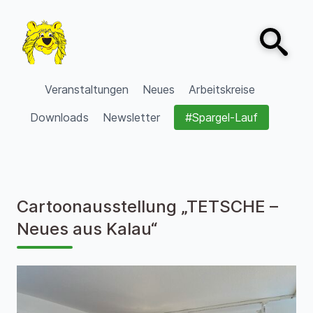
Zum Inhalt springen
Open sear
VVV Burgdorf
Veranstaltungen
Neues
Arbeitskreise
Downloads
Newsletter
#Spargel-Lauf
Cartoonausstellung „TETSCHE –
Neues aus Kalau“