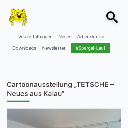
Zum Inhalt springen
Open sear
VVV Burgdorf
Veranstaltungen
Neues
Arbeitskreise
Downloads
Newsletter
#Spargel-Lauf
Cartoonausstellung „TETSCHE –
Neues aus Kalau“