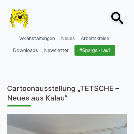
Zum Inhalt springen
Open sear
VVV Burgdorf
Veranstaltungen
Neues
Arbeitskreise
Downloads
Newsletter
#Spargel-Lauf
Cartoonausstellung „TETSCHE –
Neues aus Kalau“