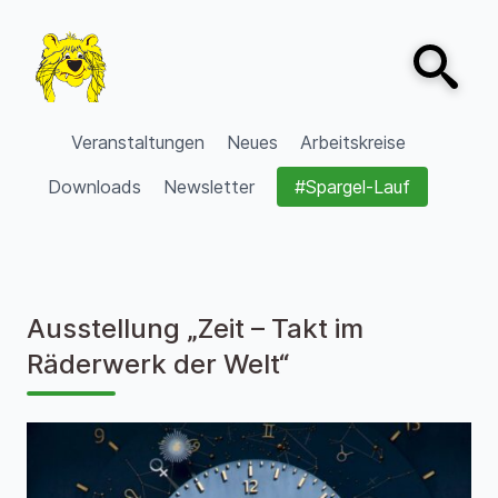
Zum Inhalt springen
Open sear
VVV Burgdorf
Veranstaltungen
Neues
Arbeitskreise
Downloads
Newsletter
#Spargel-Lauf
Ausstellung „Zeit – Takt im
Räderwerk der Welt“