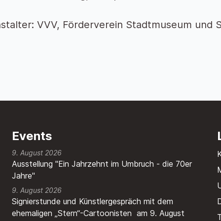
stalter: VVV, Förderverein Stadtmuseum und S
Events
9. August 2026
Ausstellung "Ein Jahrzehnt im Umbruch - die 70er
M
Jahre"
9. August 2026
Signierstunde und Künstlergespräch mit dem
ehemaligen „Stern“-Cartoonisten am 9. August
T