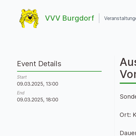
Zum Inhalt springen
VVV Burgdorf
Veranstaltung
VVV Burgdorf
Au
Event Details
Vo
Start
09.03.2025, 13:00
End
Sonde
09.03.2025, 18:00
Ort: 
Dauer