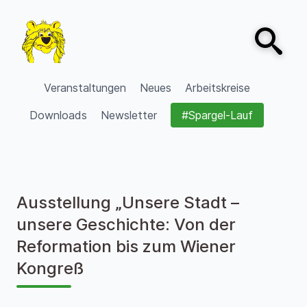
Zum Inhalt springen
Open sear
VVV Burgdorf
Veranstaltungen
Neues
Arbeitskreise
Downloads
Newsletter
#Spargel-Lauf
Ausstellung „Unsere Stadt –
unsere Geschichte: Von der
Reformation bis zum Wiener
Kongreß