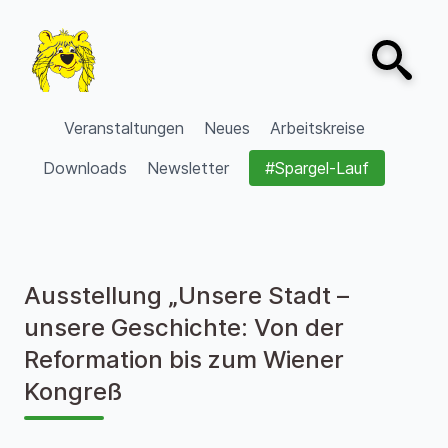
Zum Inhalt springen
Open sear
VVV Burgdorf
Veranstaltungen
Neues
Arbeitskreise
Downloads
Newsletter
#Spargel-Lauf
Ausstellung „Unsere Stadt –
unsere Geschichte: Von der
Reformation bis zum Wiener
Kongreß