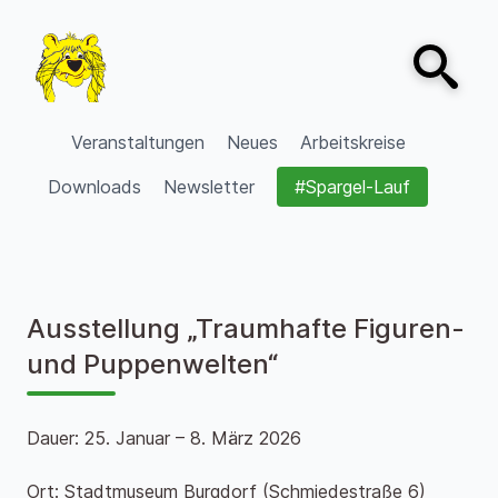
Zum Inhalt springen
Open sear
VVV Burgdorf
Veranstaltungen
Neues
Arbeitskreise
Downloads
Newsletter
#Spargel-Lauf
Ausstellung „Traumhafte Figuren-
und Puppenwelten“
Dauer: 25. Januar – 8. März 2026
Ort: Stadtmuseum Burgdorf (Schmiedestraße 6)