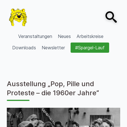
Zum Inhalt springen
Open sear
VVV Burgdorf
Veranstaltungen
Neues
Arbeitskreise
Downloads
Newsletter
#Spargel-Lauf
Ausstellung „Pop, Pille und
Proteste – die 1960er Jahre“