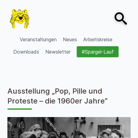
Zum Inhalt springen
Open sear
VVV Burgdorf
Veranstaltungen
Neues
Arbeitskreise
Downloads
Newsletter
#Spargel-Lauf
Ausstellung „Pop, Pille und
Proteste – die 1960er Jahre“