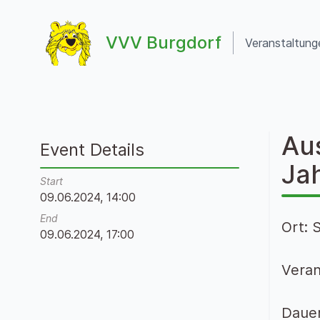
Zum Inhalt springen
VVV Burgdorf
Veranstaltung
VVV Burgdorf
Aus
Event Details
Ja
Start
09.06.2024, 14:00
End
Ort: 
09.06.2024, 17:00
Veran
Dauer