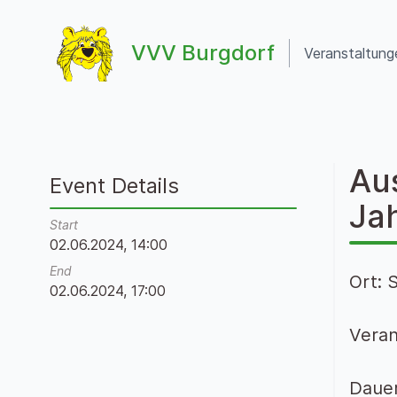
Zum Inhalt springen
VVV Burgdorf
Veranstaltung
VVV Burgdorf
Aus
Event Details
Ja
Start
02.06.2024, 14:00
End
Ort: 
02.06.2024, 17:00
Veran
Dauer