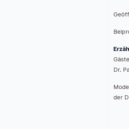
Geöff
Beipr
Erzäh
Gäste
Dr. P
Moder
der 