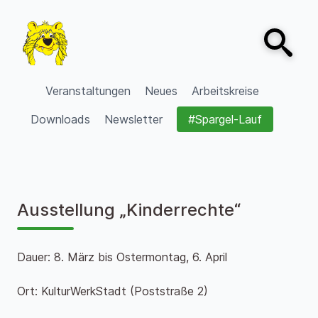
Zum Inhalt springen
Open sear
VVV Burgdorf
Veranstaltungen
Neues
Arbeitskreise
Downloads
Newsletter
#Spargel-Lauf
Ausstellung „Kinderrechte“
Dauer: 8. März bis Ostermontag, 6. April
Ort: KulturWerkStadt (Poststraße 2)