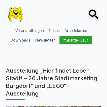
Zum Inhalt springen
Open sear
VVV Burgdorf
Veranstaltungen
Neues
Arbeitskreise
Downloads
Newsletter
#Spargel-Lauf
Ausstellung „Hier findet Leben
Stadt! – 20 Jahre Stadtmarketing
Burgdorf“ und „LEGO“-
Ausstellung