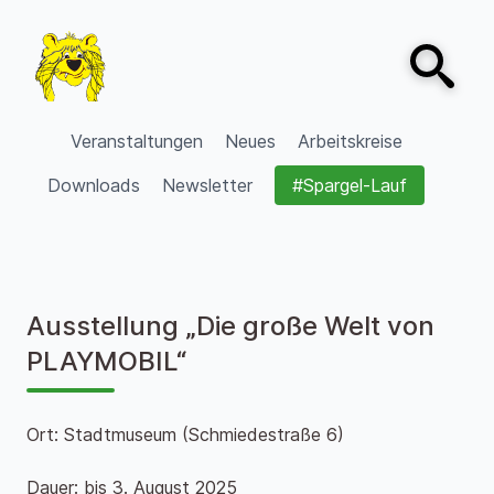
Zum Inhalt springen
Open sear
VVV Burgdorf
Veranstaltungen
Neues
Arbeitskreise
Downloads
Newsletter
#Spargel-Lauf
Ausstellung „Die große Welt von
PLAYMOBIL“
Ort: Stadtmuseum (Schmiedestraße 6)
Dauer: bis 3. August 2025