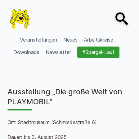
Zum Inhalt springen
Open sear
VVV Burgdorf
Veranstaltungen
Neues
Arbeitskreise
Downloads
Newsletter
#Spargel-Lauf
Ausstellung „Die große Welt von
PLAYMOBIL“
Ort: Stadtmuseum (Schmiedestraße 6)
Dauer: bis 3. August 2025