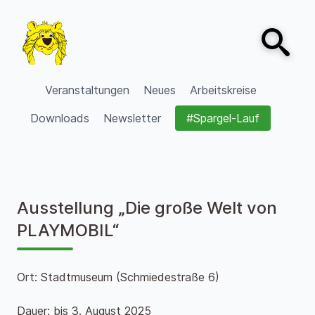
Zum Inhalt springen
Open sear
VVV Burgdorf
Veranstaltungen
Neues
Arbeitskreise
Downloads
Newsletter
#Spargel-Lauf
Ausstellung „Die große Welt von
PLAYMOBIL“
Ort: Stadtmuseum (Schmiedestraße 6)
Dauer: bis 3. August 2025