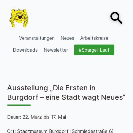
Zum Inhalt springen
Open sear
VVV Burgdorf
Veranstaltungen
Neues
Arbeitskreise
Downloads
Newsletter
#Spargel-Lauf
Ausstellung „Die Ersten in
Burgdorf – eine Stadt wagt Neues“
Dauer: 22. März bis 17. Mai
Ort: Stadtmuseum Burgdorf (Schmiedestraße 6)