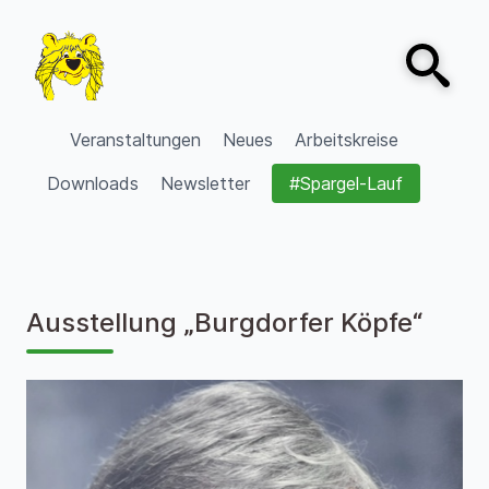
Zum Inhalt springen
Open sear
VVV Burgdorf
Veranstaltungen
Neues
Arbeitskreise
Downloads
Newsletter
#Spargel-Lauf
Ausstellung „Burgdorfer Köpfe“