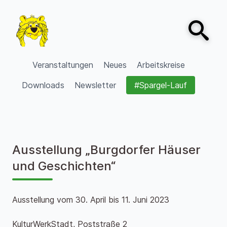
Zum Inhalt springen
Open sear
VVV Burgdorf
Veranstaltungen
Neues
Arbeitskreise
Downloads
Newsletter
#Spargel-Lauf
Ausstellung „Burgdorfer Häuser
und Geschichten“
Ausstellung vom 30. April bis 11. Juni 2023
KulturWerkStadt, Poststraße 2