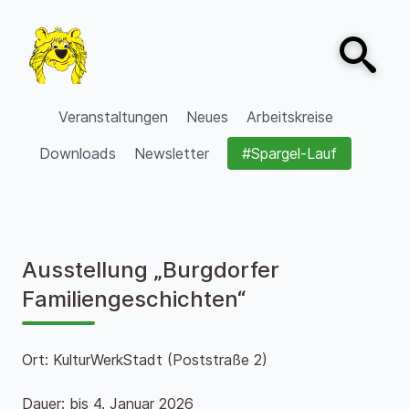
Zum Inhalt springen
Open sear
VVV Burgdorf
Veranstaltungen
Neues
Arbeitskreise
Downloads
Newsletter
#Spargel-Lauf
Ausstellung „Burgdorfer
Familiengeschichten“
Ort: KulturWerkStadt (Poststraße 2)
Dauer: bis 4. Januar 2026