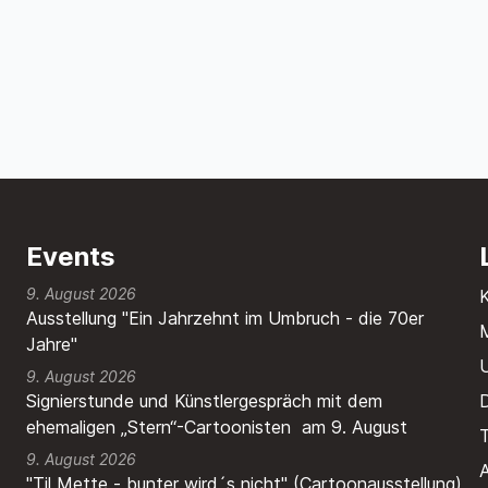
Events
9. August 2026
Ausstellung "Ein Jahrzehnt im Umbruch - die 70er
M
Jahre"
9. August 2026
Signierstunde und Künstlergespräch mit dem
ehemaligen „Stern“-Cartoonisten am 9. August
T
9. August 2026
A
"Til Mette - bunter wird´s nicht" (Cartoonausstellung)