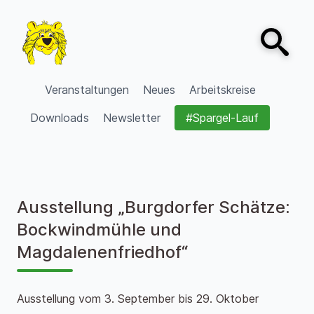
Zum Inhalt springen
Open sear
VVV Burgdorf
Veranstaltungen
Neues
Arbeitskreise
Downloads
Newsletter
#Spargel-Lauf
Ausstellung „Burgdorfer Schätze:
Bockwindmühle und
Magdalenenfriedhof“
Ausstellung vom 3. September bis 29. Oktober