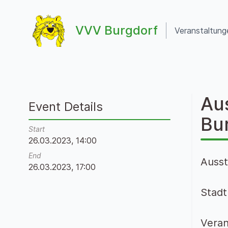
Zum Inhalt springen
VVV Burgdorf
Veranstaltung
VVV Burgdorf
Aus
Event Details
Bu
Start
26.03.2023, 14:00
End
Ausst
26.03.2023, 17:00
Stad
Veran