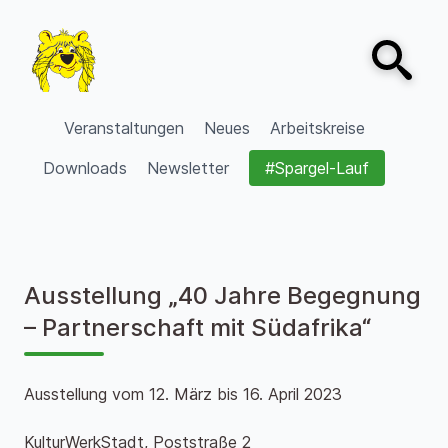
Zum Inhalt springen
Open sear
VVV Burgdorf
Veranstaltungen
Neues
Arbeitskreise
Downloads
Newsletter
#Spargel-Lauf
Ausstellung „40 Jahre Begegnung
– Partnerschaft mit Südafrika“
Ausstellung vom 12. März bis 16. April 2023
KulturWerkStadt, Poststraße 2