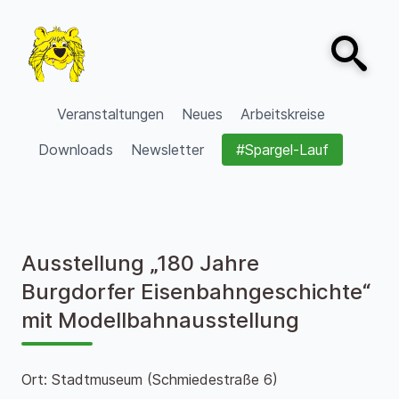
Zum Inhalt springen
Open sear
VVV Burgdorf
Veranstaltungen
Neues
Arbeitskreise
Downloads
Newsletter
#Spargel-Lauf
Ausstellung „180 Jahre
Burgdorfer Eisenbahngeschichte“
mit Modellbahnausstellung
Ort: Stadtmuseum (Schmiedestraße 6)