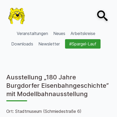
Zum Inhalt springen
Open sear
VVV Burgdorf
Veranstaltungen
Neues
Arbeitskreise
Downloads
Newsletter
#Spargel-Lauf
Ausstellung „180 Jahre
Burgdorfer Eisenbahngeschichte“
mit Modellbahnausstellung
Ort: Stadtmuseum (Schmiedestraße 6)