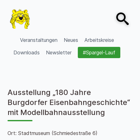
Zum Inhalt springen
Open sear
VVV Burgdorf
Veranstaltungen
Neues
Arbeitskreise
Downloads
Newsletter
#Spargel-Lauf
Ausstellung „180 Jahre
Burgdorfer Eisenbahngeschichte“
mit Modellbahnausstellung
Ort: Stadtmuseum (Schmiedestraße 6)