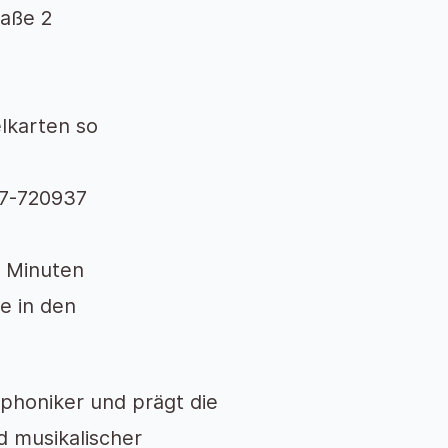
raße 2
lkarten so
47-720937
5 Minuten
e in den
phoniker und prägt die
d musikalischer