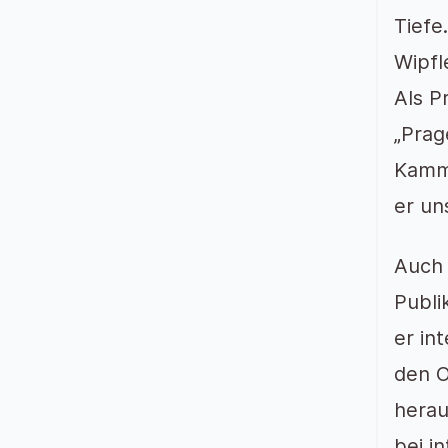
Tiefe
Wipfl
Als P
„Prag
Kamme
er un
Auch 
Publi
er in
den O
herau
bei i