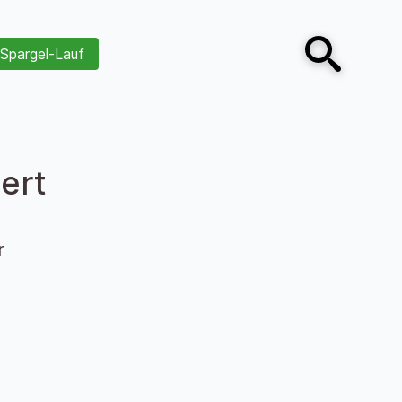
Spargel-Lauf
Open search
ert
r