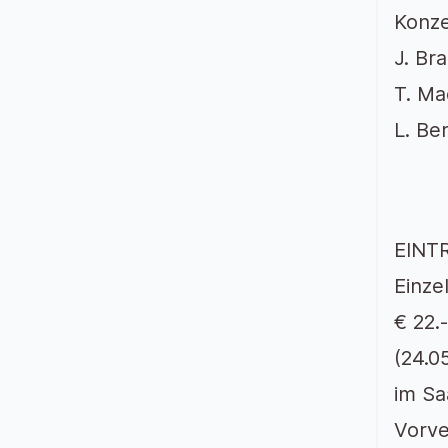
Konz
J. Br
T. Ma
L. Ber
EINT
Einze
€ 22.
(24.0
im Sa
Vorve