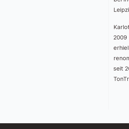
Leipzi
Karlo
2009 
erhie
renom
seit 
TonTr