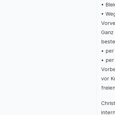
• Ble
• Weg
Vorve
Ganz 
beste
• per
• per
Vorbe
vor K
freie
Chris
inter