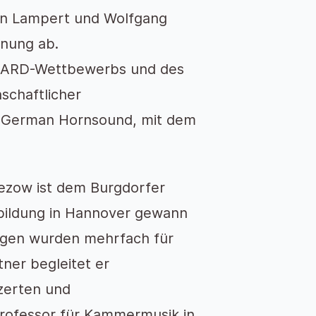
tian Lampert und Wolfgang
hnung ab.
s ARD-Wettbewerbs und des
nschaftlicher
t German Hornsound, mit dem
ezow ist dem Burgdorfer
sbildung in Hannover gewann
lungen wurden mehrfach für
tner begleitet er
zerten und
 Professor für Kammermusik in