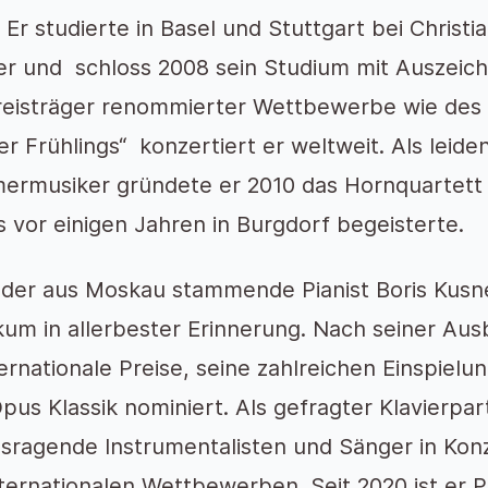
. Er studierte in Basel und Stuttgart bei Chris
er und schloss 2008 sein Studium mit Auszeic
reisträger renommierter Wettbewerbe wie de
er Frühlings“ konzertiert er weltweit. Als leide
rmusiker gründete er 2010 das Hornquartet
s vor einigen Jahren in Burgdorf begeisterte.
der aus Moskau stammende Pianist Boris Kusn
kum in allerbester Erinnerung. Nach seiner Au
ternationale Preise, seine zahlreichen Einspie
pus Klassik nominiert. Als gefragter Klavierpar
sragende Instrumentalisten und Sänger in Kon
nternationalen Wettbewerben. Seit 2020 ist er