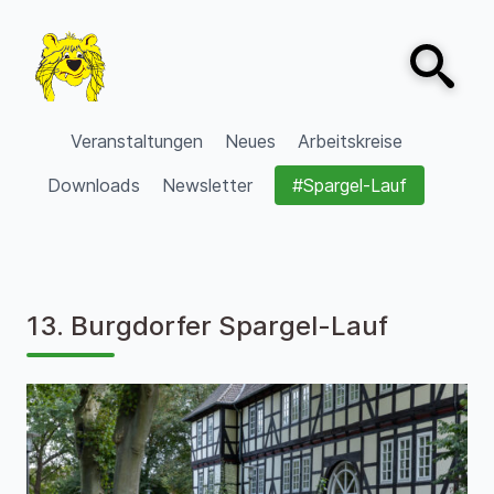
Zum Inhalt springen
Open sear
VVV Burgdorf
Veranstaltungen
Neues
Arbeitskreise
Downloads
Newsletter
#Spargel-Lauf
13. Burgdorfer Spargel-Lauf