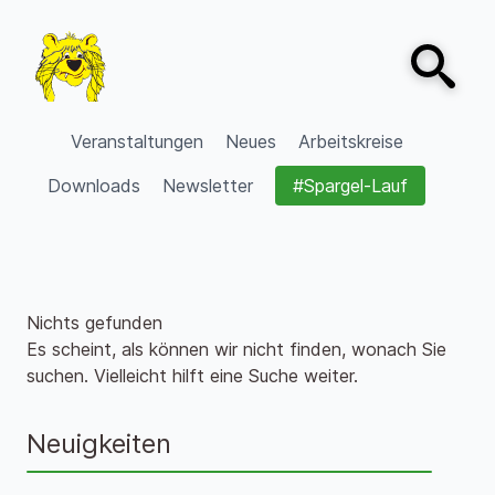
Zum Inhalt springen
Open sear
VVV Burgdorf
Veranstaltungen
Neues
Arbeitskreise
Downloads
Newsletter
#Spargel-Lauf
Nichts gefunden
Es scheint, als können wir nicht finden, wonach Sie
suchen. Vielleicht hilft eine Suche weiter.
Neuigkeiten