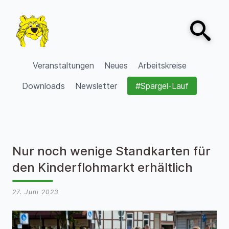
Zum Inhalt springen
Open sear
VVV Burgdorf
Veranstaltungen
Neues
Arbeitskreise
Downloads
Newsletter
#Spargel-Lauf
Nur noch wenige Standkarten für
den Kinderflohmarkt erhältlich
27. Juni 2023