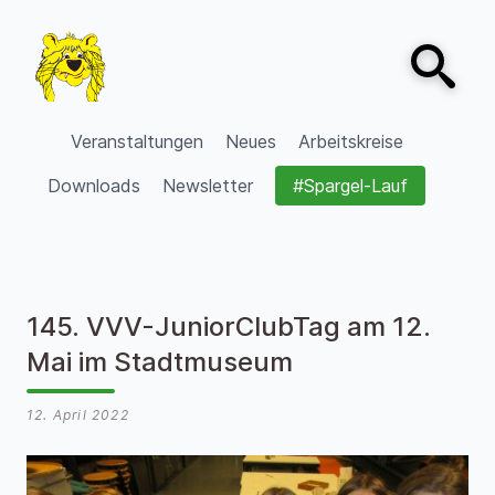
Zum Inhalt springen
Open sear
VVV Burgdorf
Veranstaltungen
Neues
Arbeitskreise
Downloads
Newsletter
#Spargel-Lauf
145. VVV-JuniorClubTag am 12.
Mai im Stadtmuseum
12. April 2022