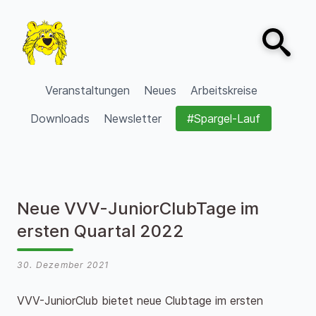
Zum Inhalt springen
Open sear
VVV Burgdorf
Veranstaltungen
Neues
Arbeitskreise
Downloads
Newsletter
#Spargel-Lauf
Neue VVV-JuniorClubTage im
ersten Quartal 2022
30. Dezember 2021
VVV-JuniorClub bietet neue Clubtage im ersten