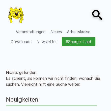
Zum Inhalt springen
Open sear
VVV Burgdorf
Veranstaltungen
Neues
Arbeitskreise
Downloads
Newsletter
#Spargel-Lauf
Nichts gefunden
Es scheint, als können wir nicht finden, wonach Sie
suchen. Vielleicht hilft eine Suche weiter.
Neuigkeiten