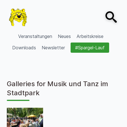
Zum Inhalt springen
Open sear
VVV Burgdorf
Veranstaltungen
Neues
Arbeitskreise
Downloads
Newsletter
#Spargel-Lauf
Galleries for
Musik und Tanz im
Stadtpark